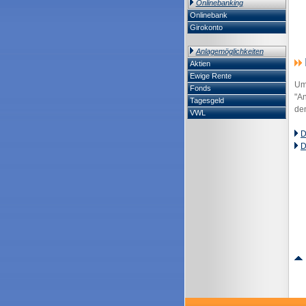
Onlinebanking
Onlinebank
Girokonto
Anlagemöglichkeiten
Aktien
Ewige Rente
Um 
Fonds
"An
Tagesgeld
de
VWL
D
D