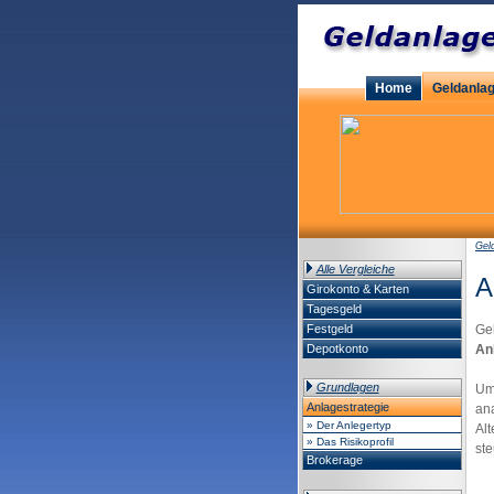
Home
Geldanla
Gel
Alle Vergleiche
A
Girokonto & Karten
Tagesgeld
Festgeld
Gel
Depotkonto
An
Grundlagen
Um 
Anlagestrategie
ana
» Der Anlegertyp
Alt
» Das Risikoprofil
ste
Brokerage