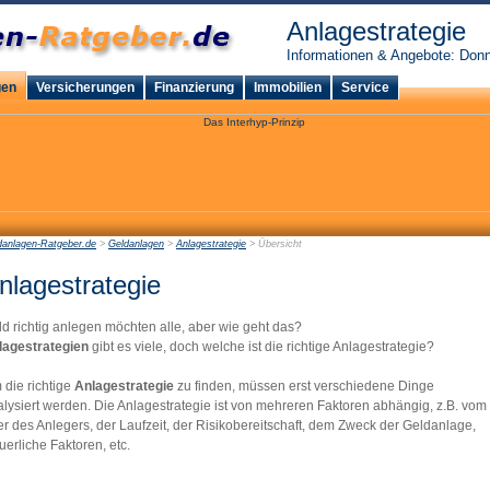
Anlagestrategie
Informationen & Angebote: Donn
gen
Versicherungen
Finanzierung
Immobilien
Service
danlagen-Ratgeber.de
>
Geldanlagen
>
Anlagestrategie
> Übersicht
nlagestrategie
d richtig anlegen möchten alle, aber wie geht das?
lagestrategien
gibt es viele, doch welche ist die richtige Anlagestrategie?
die richtige
Anlagestrategie
zu finden, müssen erst verschiedene Dinge
lysiert werden. Die Anlagestrategie ist von mehreren Faktoren abhängig, z.B. vom
er des Anlegers, der Laufzeit, der Risikobereitschaft, dem Zweck der Geldanlage,
uerliche Faktoren, etc.