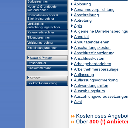
Budgetrechner
Ablösung
Notar- & Grundbuch-
Abnahmeverpflichtung
kostenrechner
Abschreibung
Nominalzinsrechner &
Effektivzinsrechner
Abtretung
Vorfälligkeits-
Agio
entschädigungsrechner
Allgemeine Darlehensbeding
Ratenkreditrechner
Annuität
Tilgungsrechner
Annuitätendarlehen
Volltilgungsrechner
Anschaffungskosten
Zinsbindungsrechner
Anschlussfinanzierung
News & Presse
Anschlusskosten
Presseartikel
Arbeitgeberdarlehen
Zinskommentare
Arbeitnehmersparzulage
Auflassung
Service
Auflassungsvormerkung
Lexikon Finanzierung
Aufwendungshilfen
Auszahlungskurs
Auszahlungsvoraussetzunge
Aval
Kostenloses Angebot
Über
300 (!) Anbiete