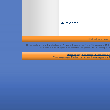
©
Geldanlagen-Ratgeb
Definition bzw. Begriffsdefinition im "Lexikon Finanzierung" von "Geldanlagen-Rat
Ratgeber ist der Ratgeber für ihre Geldanlage und Finanzierung. Das 
Geldanlagen
|
Absicherung & Versicherun
Trotz sorgfältiger Recherche besteht kein Anspruch auf 