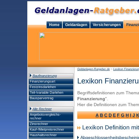
Home
Geldanlagen
Versicherungen
Finanz
Geldanlagen-Ratgeber.de
>
Lexikon Finanzieru
Baufinanzierung
Lexikon Finanzieru
Finanzierungsart
Festzinsdarlehen
Begriffsdefinitionen zum Thema
Teil-/variable Darlehen
Bausparvertrag
Finanzierung
".
Hier die Definitionen zum The
Alle Rechner
Angebotsvergleichs-
A
B
C
D
E
F
G
H
I
J
rechner
Zinsrechner
Lexikon Definition mi
Kauf-/Mietpreisrechner
Haushaltsrechner
Abgeschlossenheitsbeschein