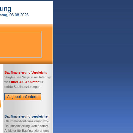
rung
stag, 08.08.2026
Baufinanzierung Vergleich:
Vergleichen Sie jetzt mit Interhyp
weit
über 300 Anbieter
für
solide Baufinanzierungen.
Angebot anfordern!
Baufinanzierung vergleichen
Ob Immobilienfinanzierung bzw.
Hausfinanzierung: Jetzt sofort
Anbieter für Baufinanzierungen