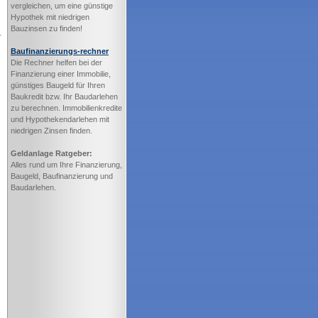
vergleichen, um eine günstige
Hypothek mit niedrigen
Bauzinsen zu finden!
.
Baufinanzierungs-rechner
Die Rechner helfen bei der
Finanzierung einer Immobilie,
günstiges Baugeld für Ihren
Baukredit bzw. Ihr Baudarlehen
zu berechnen. Immobilienkredite
und Hypothekendarlehen mit
niedrigen Zinsen finden.
Geldanlage Ratgeber:
Alles rund um Ihre Finanzierung,
Baugeld, Baufinanzierung und
Baudarlehen.