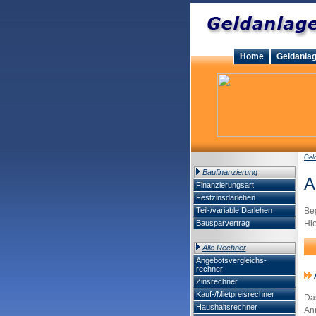
Home
Geldanla
Gel
Baufinanzierung
A
Finanzierungsart
Festzinsdarlehen
Teil-/variable Darlehen
Beg
Bausparvertrag
Hie
Alle Rechner
Angebotsvergleichs-
rechner
Zinsrechner
Kauf-/Mietpreisrechner
Da
Haushaltsrechner
An