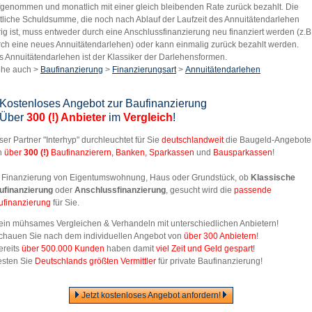
fgenommen und monatlich mit einer gleich bleibenden Rate zurück bezahlt. Die
tliche Schuldsumme, die noch nach Ablauf der Laufzeit des Annuitätendarlehen
ig ist, muss entweder durch eine Anschlussfinanzierung neu finanziert werden (z.B
rch eine neues Annuitätendarlehen) oder kann einmalig zurück bezahlt werden.
 Annuitätendarlehen ist der Klassiker der Darlehensformen.
ehe auch >
Baufinanzierung
>
Finanzierungsart
>
Annuitätendarlehen
Kostenloses Angebot zur Baufinanzierung
Über
300 (!) Anbieter
im
Vergleich
!
er Partner "Interhyp" durchleuchtet für Sie
deutschlandweit
die Baugeld-Angebote
n
über
300
(!)
Baufinanzierern, Banken, Sparkassen
und
Bausparkassen
!
 Finanzierung von Eigentumswohnung, Haus oder Grundstück, ob
Klassische
ufinanzierung
oder
Anschlussfinanzierung
, gesucht wird die
passende
ufinanzierung
für Sie.
Kein mühsames Vergleichen & Verhandeln mit unterschiedlichen Anbietern!
Schauen Sie nach dem individuellen Angebot von
über 300 Anbietern
!
ereits
über 500.000 Kunden
haben damit
viel Zeit und Geld gespart
!
esten Sie
Deutschlands größten Vermittler
für private Baufinanzierung!
Jetzt kostenloses Angebot anfordern!