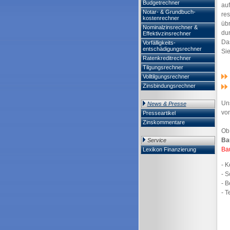
Budgetrechner
au
Notar- & Grundbuch-
res
kostenrechner
übr
Nominalzinsrechner &
du
Effektivzinsrechner
Das
Vorfälligkeits-
entschädigungsrechner
Si
Ratenkreditrechner
Tilgungsrechner
Volltilgungsrechner
Zinsbindungsrechner
Uns
News & Presse
vo
Presseartikel
Zinskommentare
Ob
Ba
Service
Ba
Lexikon Finanzierung
- 
- 
- B
- T