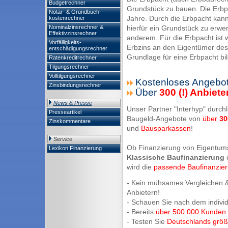
Budgetrechner
Grundstück zu bauen. Die Erbpac
Notar- & Grundbuch-
Jahre. Durch die Erbpacht kan
kostenrechner
Nominalzinsrechner &
hierfür ein Grundstück zu erw
Effektivzinsrechner
anderem. Für die Erbpacht ist
Vorfälligkeits-
Erbzins an den Eigentümer des
entschädigungsrechner
Grundlage für eine Erbpacht bi
Ratenkreditrechner
Tilgungsrechner
Volltilgungsrechner
Kostenloses Angebot
Zinsbindungsrechner
Über
300 (!) Anbiete
News & Presse
Unser Partner "Interhyp" durchl
Presseartikel
Baugeld-Angebote von
über
30
Zinskommentare
und
Bausparkassen
!
Service
Ob Finanzierung von Eigentum
Lexikon Finanzierung
Klassische Baufinanzierung
wird die
passende Baufinanzie
- Kein mühsames Vergleichen &
Anbietern!
- Schauen Sie nach dem indivi
- Bereits
über 500.000 Kunden
- Testen Sie
Deutschlands größt