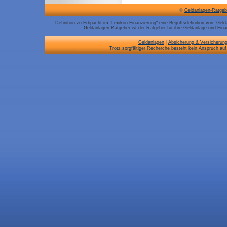
©
Geldanlagen-Ratgeb
Definition zu Erbpacht im "Lexikon Finanzierung" eine Begriffsdefinition von "Ge
Geldanlagen-Ratgeber ist der Ratgeber für ihre Geldanlage und Finan
Geldanlagen
|
Absicherung & Versicherun
Trotz sorgfältiger Recherche besteht kein Anspruch auf 