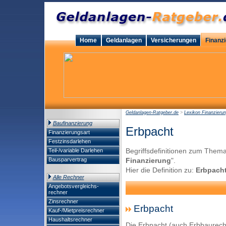
Home
Geldanlagen
Versicherungen
Finanz
Geldanlagen-Ratgeber.de
>
Lexikon Finanzieru
Baufinanzierung
Erbpacht
Finanzierungsart
Festzinsdarlehen
Begriffsdefinitionen zum Thema
Teil-/variable Darlehen
Bausparvertrag
Finanzierung
".
Hier die Definition zu:
Erbpach
Alle Rechner
Angebotsvergleichs-
rechner
Zinsrechner
Erbpacht
Kauf-/Mietpreisrechner
Haushaltsrechner
Die Erbpacht (auch Erbbaurecht