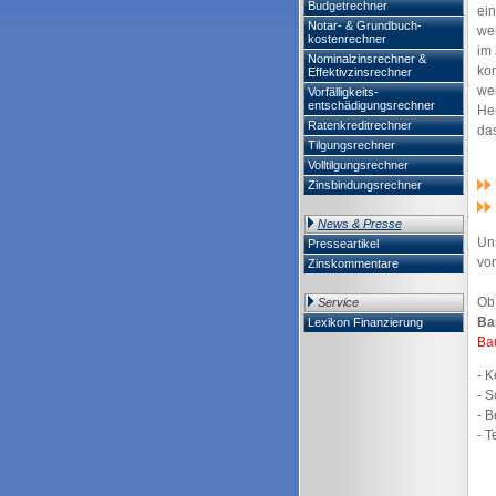
Budgetrechner
ein
Notar- & Grundbuch-
we
kostenrechner
im
Nominalzinsrechner &
ko
Effektivzinsrechner
we
Vorfälligkeits-
entschädigungsrechner
He
Ratenkreditrechner
da
Tilgungsrechner
Volltilgungsrechner
Zinsbindungsrechner
News & Presse
Uns
Presseartikel
vo
Zinskommentare
Ob
Service
Ba
Lexikon Finanzierung
Ba
- 
- 
- B
- T