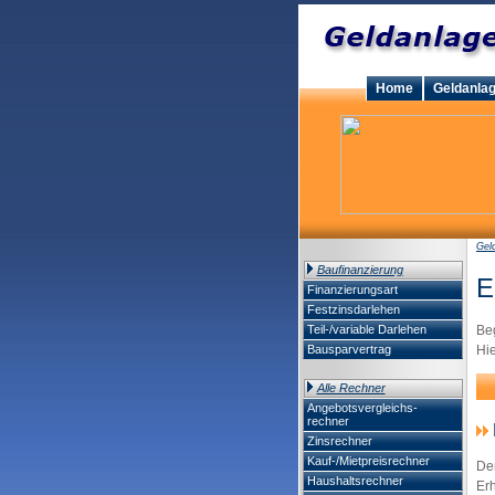
Home
Geldanla
Gel
Baufinanzierung
E
Finanzierungsart
Festzinsdarlehen
Teil-/variable Darlehen
Beg
Bausparvertrag
Hie
Alle Rechner
Angebotsvergleichs-
rechner
Zinsrechner
Kauf-/Mietpreisrechner
Der
Haushaltsrechner
Er