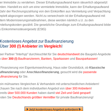
er Immobilie zu verstehen. Dieser Erhaltungsaufwand kann steuerlich abgesetzt
rden. Handelt es sich um eine vermietete Immobilie, kann der Erhaltungsaufwand
 Jahr der Rechnungszahlung von den Einkünften aus Vermietung und Verpachtung
mplett abgezogen werden. Nicht zu verwechseln ist der Erhaltungsaufwand mit
itern Modernisierungsmaßnahmen, diese werden nämlich u.U. zu den
rstellungskosten gezählt. Die gesetzliche Grundlage zum Erhaltungsaufwand bilde
s Einkommenssteuergesetz (EStG)
Kostenloses Angebot zur Baufinanzierung
Über
300 (!) Anbieter
im
Vergleich
!
er Partner "Interhyp" durchleuchtet für Sie
deutschlandweit
die Baugeld-Angebote
n
über
300
(!)
Baufinanzierern, Banken, Sparkassen
und
Bausparkassen
!
 Finanzierung von Eigentumswohnung, Haus oder Grundstück, ob
Klassische
ufinanzierung
oder
Anschlussfinanzierung
, gesucht wird die
passende
ufinanzierung
für Sie.
Kein mühsames Vergleichen & Verhandeln mit unterschiedlichen Anbietern!
Schauen Sie nach dem individuellen Angebot von
über 300 Anbietern
!
ereits
über 500.000 Kunden
haben damit
viel Zeit und Geld gespart
!
esten Sie
Deutschlands größten Vermittler
für private Baufinanzierung!
Jetzt kostenloses Angebot anfordern!