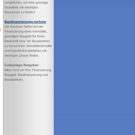
vergleichen, um eine günstige
Hypothek mit niedrigen
Bauzinsen zu finden!
Baufinanzierungs-rechner
Die Rechner helfen bei der
t
Finanzierung einer Immobilie,
günstiges Baugeld für Ihren
Baukredit bzw. Ihr Baudarlehen
zu berechnen. Immobilienkredite
und Hypothekendarlehen mit
niedrigen Zinsen finden.
Geldanlage Ratgeber:
Alles rund um Ihre Finanzierung,
Baugeld, Baufinanzierung und
Baudarlehen.