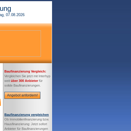
rung
ag, 07.08.2026
Baufinanzierung Vergleich:
Vergleichen Sie jetzt mit Interhyp
weit
über 300 Anbieter
für
solide Baufinanzierungen.
Angebot anfordern!
Baufinanzierung vergleichen
Ob Immobilienfinanzierung bzw.
Hausfinanzierung: Jetzt sofort
Anbieter für Baufinanzierungen