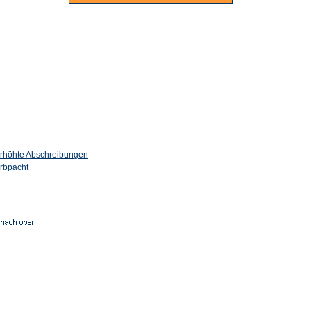
rhöhte Abschreibungen
rbpacht