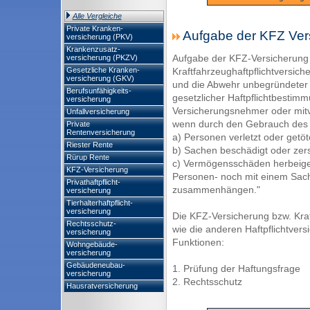
Alle Vergleiche
Private Kranken-
Aufgabe der KFZ Ver
versicherung (PKV)
Krankenzusatz-
Aufgabe der KFZ-Versicherung
versicherung (PKZV)
Gesetzliche Kranken-
Kraftfahrzeughaftpflichtversich
versicherung (GKV)
und die Abwehr unbegründeter
Berufsunfähigkeits-
gesetzlicher Haftpflichtbestim
versicherung
Versicherungsnehmer oder mit
Unfallversicherung
wenn durch den Gebrauch des 
Private
Rentenversicherung
a) Personen verletzt oder getö
Riester Rente
b) Sachen beschädigt oder ze
Rürup Rente
c) Vermögensschäden herbeigef
KFZ-Versicherung
Personen- noch mit einem Sach
Privathaftpflicht-
zusammenhängen."
versicherung
Tierhalterhaftpflicht-
versicherung
Die KFZ-Versicherung bzw. Kraft
Rechtsschutz-
wie die anderen Haftpflichtver
versicherung
Funktionen:
Wohngebäude-
versicherung
Gebäudeneubau-
1. Prüfung der Haftungsfrage
versicherung
2. Rechtsschutz
Hausratversicherung