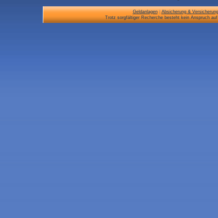
Geldanlagen
|
Absicherung & Versicherun
Trotz sorgfältiger Recherche besteht kein Anspruch auf 