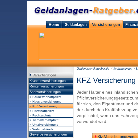
Home
Geldanlagen
Versicherungen
Finanz
Geldanlagen-Ratgeber.de
>
Versicherungen
>
S
Versicherungen
KFZ Versicherung
Krankenversicherungen
Rentenversicherungen
Jeder Halter eines inländische
Sachversicherungen
» Bauherrenhaftpflicht
Pflichtversicherungsgesetz zum
» Hausratversicherung
für sich, den Eigentümer und 
» KFZ Versicherung
der durch das Kraftfahrzeug 
» Privathaftpflicht
verpflichtet, wenn das Fahrzeu
» Rechtsschutz
» Tierhalterhaftpflicht
verwendet wird.
» Unfallversicherung
» Wohngebäude
Gewerbeversicherungen
Kfz-Versicherungsvergle