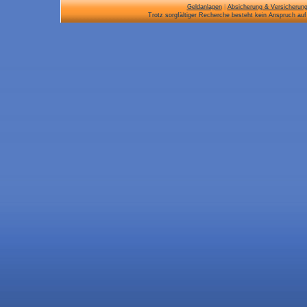
Geldanlagen
|
Absicherung & Versicherun
Trotz sorgfältiger Recherche besteht kein Anspruch auf 