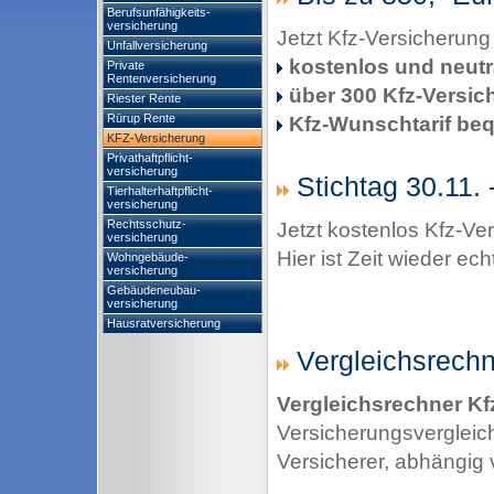
Berufsunfähigkeits-
versicherung
Jetzt Kfz-Versicherun
Unfallversicherung
kostenlos und neutr
Private
Rentenversicherung
über 300 Kfz-Versic
Riester Rente
Rürup Rente
Kfz-Wunschtarif beq
KFZ-Versicherung
Privathaftpflicht-
versicherung
Stichtag 30.11. -
Tierhalterhaftpflicht-
versicherung
Rechtsschutz-
Jetzt kostenlos Kfz-Ve
versicherung
Hier ist Zeit wieder ec
Wohngebäude-
versicherung
Gebäudeneubau-
versicherung
Hausratversicherung
Vergleichsrechn
Vergleichsrechner Kf
Versicherungsvergleich
Versicherer, abhängig 