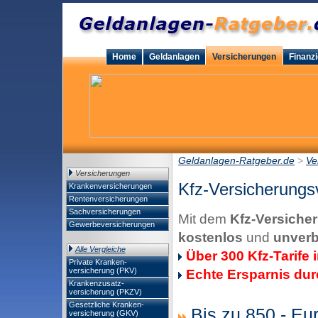
Home
Geldanlagen
Versicherungen
Finanz
Geldanlagen-Ratgeber.de
>
Ve
Versicherungen
Kfz-Versicherungs
Krankenversicherungen
Rentenversicherungen
Sachversicherungen
Mit dem
Kfz-Versiche
Gewerbeversicherungen
kostenlos
und
unverb
Alle Vergleiche
Über 300 Kfz-Tarife 
Private Kranken-
versicherung (PKV)
Echte Ersparnis dur
Krankenzusatz-
versicherung (PKZV)
Gesetzliche Kranken-
Bis zu 850,- Eu
versicherung (GKV)