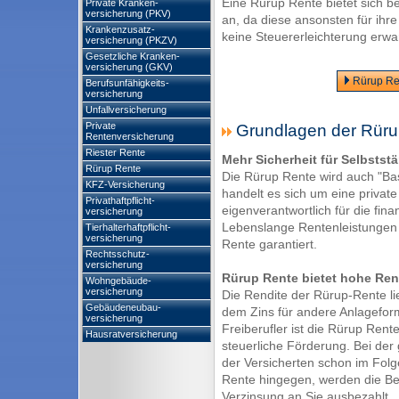
Eine Rürup Rente bietet sich b
Private Kranken-
versicherung (PKV)
an, da diese ansonsten für ihre
Krankenzusatz-
keine Steuererleichterung erwa
versicherung (PKZV)
Gesetzliche Kranken-
versicherung (GKV)
Rürup Ren
Berufsunfähigkeits-
versicherung
Unfallversicherung
Private
Grundlagen der Rüru
Rentenversicherung
Riester Rente
Mehr Sicherheit für Selbstst
Rürup Rente
Die Rürup Rente wird auch "Ba
KFZ-Versicherung
handelt es sich um eine privat
Privathaftpflicht-
eigenverantwortlich für die fina
versicherung
Lebenslange Rentenleistungen m
Tierhalterhaftpflicht-
versicherung
Rente garantiert.
Rechtsschutz-
versicherung
Rürup Rente bietet hohe Rend
Wohngebäude-
versicherung
Die Rendite der Rürup-Rente lie
Gebäudeneubau-
dem Zins für andere Anlagefor
versicherung
Freiberufler ist die Rürup Rente
Hausratversicherung
steuerliche Förderung. Bei der 
der Versicherten schon im Fol
Rente hingegen, werden die Be
Verzinsung an Sie ausbezahlt.