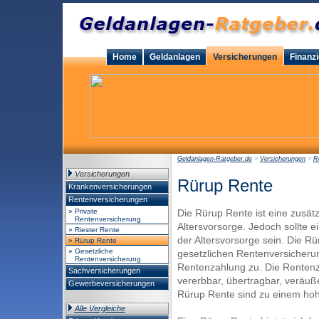
Home
Geldanlagen
Versicherungen
Finanz
Geldanlagen-Ratgeber.de
>
Versicherungen
>
R
Versicherungen
Rürup Rente
Krankenversicherungen
Rentenversicherungen
» Private
Die Rürup Rente ist eine zusätzl
Rentenversicherung
Altersvorsorge. Jedoch sollte e
» Riester Rente
der Altersvorsorge sein. Die Rü
» Rürup Rente
» Gesetzliche
gesetzlichen Rentenversicherun
Rentenversicherung
Rentenzahlung zu. Die Rentenz
Sachversicherungen
vererbbar, übertragbar, veräuße
Gewerbeversicherungen
Rürup Rente sind zu einem hohe
Alle Vergleiche