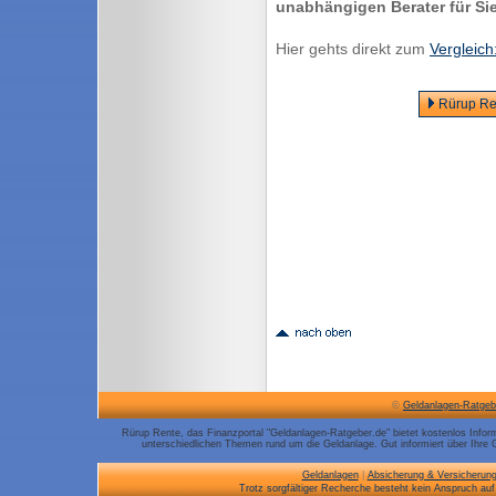
unabhängigen Berater für Sie
Hier gehts direkt zum
Vergleic
Rürup Ren
©
Geldanlagen-Ratgeb
Rürup Rente, das Finanzportal "Geldanlagen-Ratgeber.de" bietet kostenlos Info
unterschiedlichen Themen rund um die Geldanlage. Gut informiert über Ihre
Geldanlagen
|
Absicherung & Versicherun
Trotz sorgfältiger Recherche besteht kein Anspruch auf 