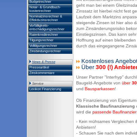
Budgetrechner
geht man bei einem Gleitzinsda
Notar- & Grundbuch-
Zinssatz ist hierbei nicht fest
kostenrechner
Nominalzinsrechner &
Laufzeit dem Marktzins anpasse
Effektivzinsrechner
steigende Zinsen ist hier also
Vorfälligkeits-
zum Zinsänderungsrisiko beko
entschädigungsrechner
Einstiegszinsen. Das kann sehr
Ratenkreditrechner
Hoffnung auf einen bleibenden 
Tilgungsrechner
durch das eingegangene Zinsänd
Volltilgungsrechner
Zinsbindungsrechner
Kostenloses Angebot
News & Presse
Über
300 (!) Anbiete
Presseartikel
Zinskommentare
Unser Partner "Interhyp" durchl
Baugeld-Angebote von
über
30
Service
und
Bausparkassen
!
Lexikon Finanzierung
Ob Finanzierung von Eigentum
Klassische Baufinanzierung
wird die
passende Baufinanzie
- Kein mühsames Vergleichen &
Anbietern!
- Schauen Sie nach dem indivi