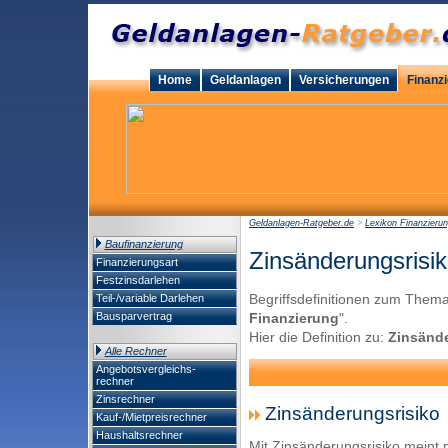
Home
Geldanlagen
Versicherungen
Finanz
Geldanlagen-Ratgeber.de
>
Lexikon Finanzieru
Baufinanzierung
Zinsänderungsrisi
Finanzierungsart
Festzinsdarlehen
Begriffsdefinitionen zum Thema
Teil-/variable Darlehen
Bausparvertrag
Finanzierung
".
Hier die Definition zu:
Zinsände
Alle Rechner
Angebotsvergleichs-
rechner
Zinsrechner
Zinsänderungsrisiko
Kauf-/Mietpreisrechner
Haushaltsrechner
Mit Zinsänderungsrisiko meint 