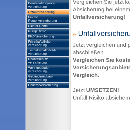
Vergleichen Sie jetzt k
Berufsunfähigkeits-
versicherung
Absicherung bei einem U
Unfallversicherung
Unfallversicherung
!
Private
Rentenversicherung
Riester Rente
Rürup Rente
Unfallversicheru
KFZ-Versicherung
Privathaftpflicht-
Jetzt vergleichen und
versicherung
Tierhalterhaftpflicht-
abschließen.
versicherung
Vergleichen Sie kost
Rechtsschutz-
versicherung
Versicherungsanbiete
Wohngebäude-
versicherung
Vergleich.
Gebäudeneubau-
versicherung
Hausratversicherung
Jetzt
UMSETZEN!
Unfall-Risiko absicher