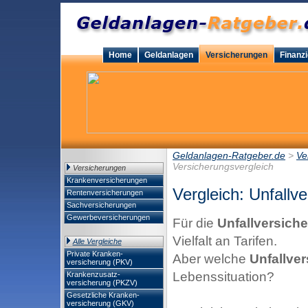
Home
Geldanlagen
Versicherungen
Finanz
Geldanlagen-Ratgeber.de
>
Ve
Versicherungsvergleich
Versicherungen
Krankenversicherungen
Vergleich: Unfallv
Rentenversicherungen
Sachversicherungen
Gewerbeversicherungen
Für die
Unfallversich
Vielfalt an Tarifen.
Alle Vergleiche
Private Kranken-
Aber welche
Unfallve
versicherung (PKV)
Lebenssituation?
Krankenzusatz-
versicherung (PKZV)
Gesetzliche Kranken-
versicherung (GKV)