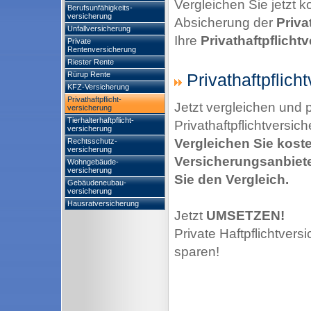
Vergleichen Sie jetzt k
Berufsunfähigkeits-
versicherung
Absicherung der
Priva
Unfallversicherung
Ihre
Privathaftpflicht
Private
Rentenversicherung
Riester Rente
Rürup Rente
Privathaftpflicht
KFZ-Versicherung
Privathaftpflicht-
Jetzt vergleichen und
versicherung
Tierhalterhaftpflicht-
Privathaftpflichtversic
versicherung
Vergleichen Sie kost
Rechtsschutz-
versicherung
Versicherungsanbieter
Wohngebäude-
versicherung
Sie den Vergleich.
Gebäudeneubau-
versicherung
Hausratversicherung
Jetzt
UMSETZEN!
Private Haftpflichtver
sparen!