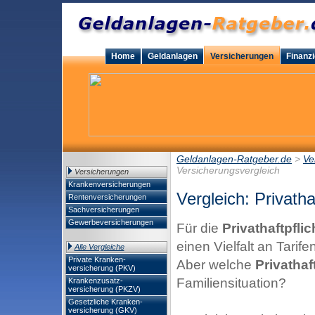
Home
Geldanlagen
Versicherungen
Finanz
Geldanlagen-Ratgeber.de
>
Ve
Versicherungsvergleich
Versicherungen
Krankenversicherungen
Vergleich: Privatha
Rentenversicherungen
Sachversicherungen
Gewerbeversicherungen
Für die
Privathaftpfli
einen Vielfalt an Tarife
Alle Vergleiche
Private Kranken-
Aber welche
Privathaf
versicherung (PKV)
Familiensituation?
Krankenzusatz-
versicherung (PKZV)
Gesetzliche Kranken-
versicherung (GKV)