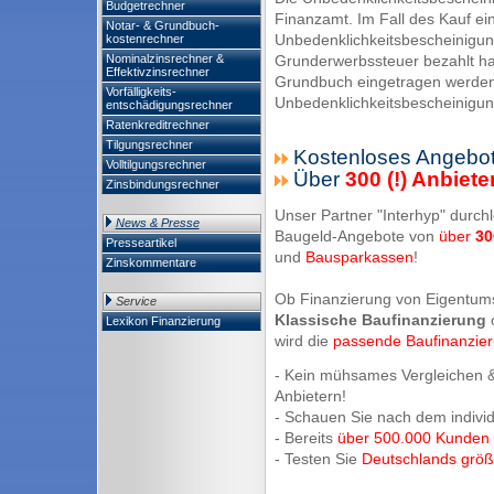
Budgetrechner
Finanzamt. Im Fall des Kauf ei
Notar- & Grundbuch-
Unbedenklichkeitsbescheinigun
kostenrechner
Nominalzinsrechner &
Grunderwerbssteuer bezahlt hat
Effektivzinsrechner
Grundbuch eingetragen werden, 
Vorfälligkeits-
Unbedenklichkeitsbescheinigung
entschädigungsrechner
Ratenkreditrechner
Tilgungsrechner
Kostenloses Angebot
Volltilgungsrechner
Über
300 (!) Anbiete
Zinsbindungsrechner
Unser Partner "Interhyp" durchl
News & Presse
Baugeld-Angebote von
über
30
Presseartikel
und
Bausparkassen
!
Zinskommentare
Ob Finanzierung von Eigentum
Service
Klassische Baufinanzierung
Lexikon Finanzierung
wird die
passende Baufinanzie
- Kein mühsames Vergleichen &
Anbietern!
- Schauen Sie nach dem indivi
- Bereits
über 500.000 Kunden
- Testen Sie
Deutschlands größt