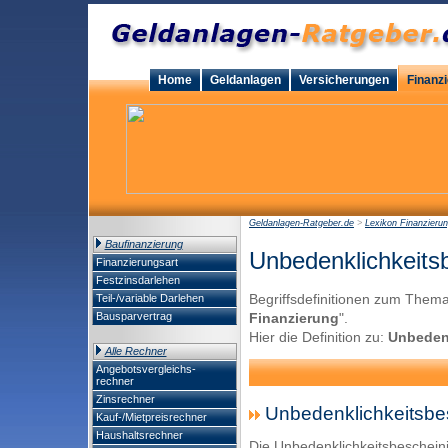
Home
Geldanlagen
Versicherungen
Finanz
Geldanlagen-Ratgeber.de
>
Lexikon Finanzieru
Baufinanzierung
Unbedenklichkeits
Finanzierungsart
Festzinsdarlehen
Begriffsdefinitionen zum Thema
Teil-/variable Darlehen
Bausparvertrag
Finanzierung
".
Hier die Definition zu:
Unbeden
Alle Rechner
Angebotsvergleichs-
rechner
Zinsrechner
Unbedenklichkeitsbe
Kauf-/Mietpreisrechner
Haushaltsrechner
Die Unbedenklichkeitsbeschein