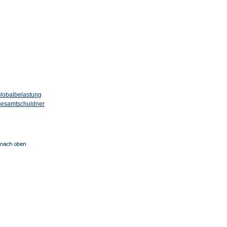
lobalbelastung
esamtschuldner