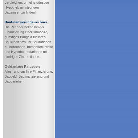
vergleichen, um eine günstige
Hypothek mit niedrigen
Bauzinsen zu finden!
Baufinanzierungs-rechner
Die Rechner helfen bei der
Finanzierung einer Immobilie,
günstiges Baugeld für Ihren
Baukredit bzw. Ihr Baudarlehen
zu berechnen. Immobilienkredite
und Hypothekendarlehen mit
niedrigen Zinsen finden.
Geldanlage Ratgeber:
Alles rund um Ihre Finanzierung,
Baugeld, Baufinanzierung und
Baudarlehen.