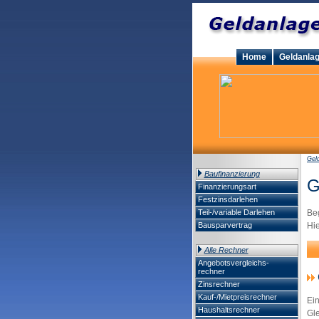
Home
Geldanla
Gel
Baufinanzierung
G
Finanzierungsart
Festzinsdarlehen
Teil-/variable Darlehen
Beg
Bausparvertrag
Hie
Alle Rechner
Angebotsvergleichs-
rechner
Zinsrechner
Kauf-/Mietpreisrechner
Ein
Haushaltsrechner
Gle