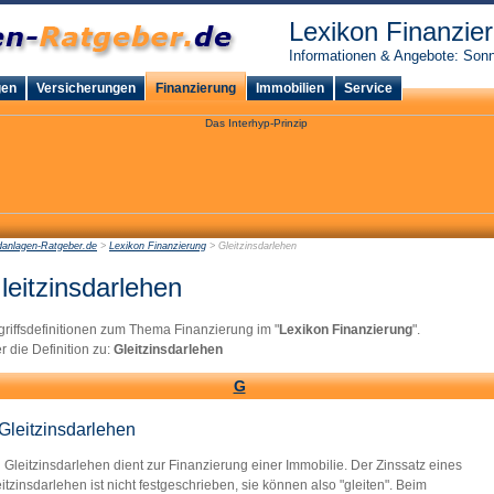
Lexikon Finanzie
Informationen & Angebote: Sonn
gen
Versicherungen
Finanzierung
Immobilien
Service
danlagen-Ratgeber.de
>
Lexikon Finanzierung
> Gleitzinsdarlehen
leitzinsdarlehen
riffsdefinitionen zum Thema Finanzierung im "
Lexikon Finanzierung
".
r die Definition zu:
Gleitzinsdarlehen
G
Gleitzinsdarlehen
 Gleitzinsdarlehen dient zur Finanzierung einer Immobilie. Der Zinssatz eines
itzinsdarlehen ist nicht festgeschrieben, sie können also "gleiten". Beim