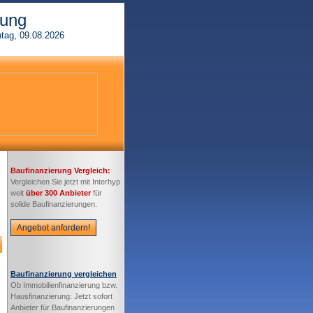
rung
tag, 09.08.2026
Baufinanzierung Vergleich:
Vergleichen Sie jetzt mit Interhyp
weit
über 300 Anbieter
für
solide Baufinanzierungen.
Angebot anfordern!
Baufinanzierung vergleichen
Ob Immobilienfinanzierung bzw.
Hausfinanzierung: Jetzt sofort
Anbieter für Baufinanzierungen