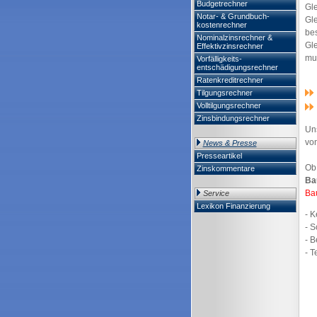
Budgetrechner
Gle
Notar- & Grundbuch-
Gle
kostenrechner
bes
Nominalzinsrechner &
Gle
Effektivzinsrechner
mus
Vorfälligkeits-
entschädigungsrechner
Ratenkreditrechner
Tilgungsrechner
Volltilgungsrechner
Zinsbindungsrechner
Uns
vo
News & Presse
Presseartikel
Ob
Zinskommentare
Ba
Ba
Service
Lexikon Finanzierung
- 
- 
- B
- T