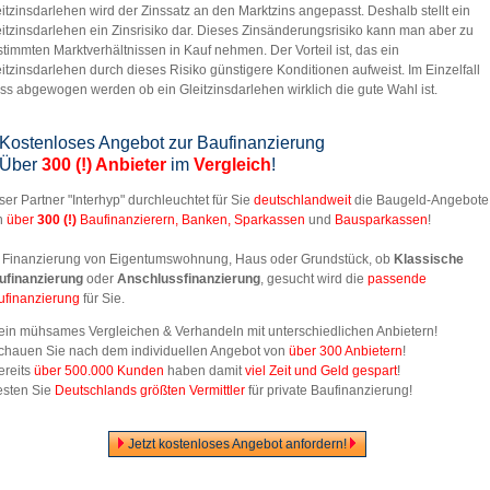
itzinsdarlehen wird der Zinssatz an den Marktzins angepasst. Deshalb stellt ein
itzinsdarlehen ein Zinsrisiko dar. Dieses Zinsänderungsrisiko kann man aber zu
timmten Marktverhältnissen in Kauf nehmen. Der Vorteil ist, das ein
itzinsdarlehen durch dieses Risiko günstigere Konditionen aufweist. Im Einzelfall
s abgewogen werden ob ein Gleitzinsdarlehen wirklich die gute Wahl ist.
Kostenloses Angebot zur Baufinanzierung
Über
300 (!) Anbieter
im
Vergleich
!
er Partner "Interhyp" durchleuchtet für Sie
deutschlandweit
die Baugeld-Angebote
n
über
300
(!)
Baufinanzierern, Banken, Sparkassen
und
Bausparkassen
!
 Finanzierung von Eigentumswohnung, Haus oder Grundstück, ob
Klassische
ufinanzierung
oder
Anschlussfinanzierung
, gesucht wird die
passende
ufinanzierung
für Sie.
Kein mühsames Vergleichen & Verhandeln mit unterschiedlichen Anbietern!
Schauen Sie nach dem individuellen Angebot von
über 300 Anbietern
!
ereits
über 500.000 Kunden
haben damit
viel Zeit und Geld gespart
!
esten Sie
Deutschlands größten Vermittler
für private Baufinanzierung!
Jetzt kostenloses Angebot anfordern!