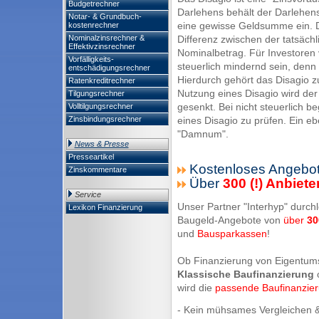
Budgetrechner
Darlehens behält der Darlehen
Notar- & Grundbuch-
eine gewisse Geldsumme ein. Die
kostenrechner
Nominalzinsrechner &
Differenz zwischen der tatsäc
Effektivzinsrechner
Nominalbetrag. Für Investoren 
Vorfälligkeits-
steuerlich mindernd sein, denn
entschädigungsrechner
Hierdurch gehört das Disagio 
Ratenkreditrechner
Nutzung eines Disagio wird der
Tilgungsrechner
gesenkt. Bei nicht steuerlich b
Volltilgungsrechner
Zinsbindungsrechner
eines Disagio zu prüfen. Ein ebe
"Damnum".
News & Presse
Presseartikel
Kostenloses Angebot
Zinskommentare
Über
300 (!) Anbiete
Service
Unser Partner "Interhyp" durchl
Lexikon Finanzierung
Baugeld-Angebote von
über
30
und
Bausparkassen
!
Ob Finanzierung von Eigentum
Klassische Baufinanzierung
wird die
passende Baufinanzie
- Kein mühsames Vergleichen &