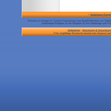
©
Geldanlagen-Ratgeb
Definition zu Disagio im "Lexikon Finanzierung" eine Begriffsdefinition von "Gel
Geldanlagen-Ratgeber ist der Ratgeber für ihre Geldanlage und Fina
Geldanlagen
|
Absicherung & Versicherun
Trotz sorgfältiger Recherche besteht kein Anspruch auf 