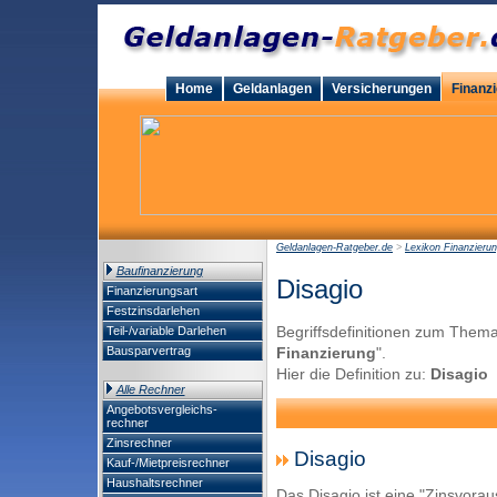
Home
Geldanlagen
Versicherungen
Finanz
Geldanlagen-Ratgeber.de
>
Lexikon Finanzieru
Baufinanzierung
Disagio
Finanzierungsart
Festzinsdarlehen
Begriffsdefinitionen zum Thema
Teil-/variable Darlehen
Bausparvertrag
Finanzierung
".
Hier die Definition zu:
Disagio
Alle Rechner
Angebotsvergleichs-
rechner
Zinsrechner
Disagio
Kauf-/Mietpreisrechner
Haushaltsrechner
Das Disagio ist eine "Zinsvorau