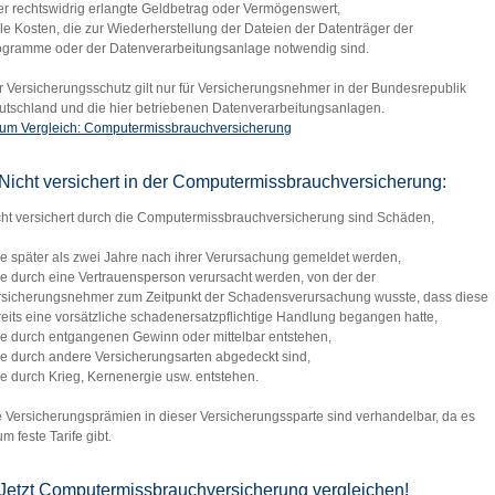
er rechtswidrig erlangte Geldbetrag oder Vermögenswert,
lle Kosten, die zur Wiederherstellung der Dateien der Datenträger der
ogramme oder der Datenverarbeitungsanlage notwendig sind.
 Versicherungsschutz gilt nur für Versicherungsnehmer in der Bundesrepublik
utschland und die hier betriebenen Datenverarbeitungsanlagen.
um Vergleich: Computermissbrauchversicherung
Nicht versichert in der Computermissbrauchversicherung:
cht versichert durch die Computermissbrauchversicherung sind Schäden,
ie später als zwei Jahre nach ihrer Verursachung gemeldet werden,
ie durch eine Vertrauensperson verursacht werden, von der der
rsicherungsnehmer zum Zeitpunkt der Schadensverursachung wusste, dass diese
eits eine vorsätzliche schadenersatzpflichtige Handlung begangen hatte,
ie durch entgangenen Gewinn oder mittelbar entstehen,
ie durch andere Versicherungsarten abgedeckt sind,
ie durch Krieg, Kernenergie usw. entstehen.
 Versicherungsprämien in dieser Versicherungssparte sind verhandelbar, da es
m feste Tarife gibt.
Jetzt Computermissbrauchversicherung vergleichen!