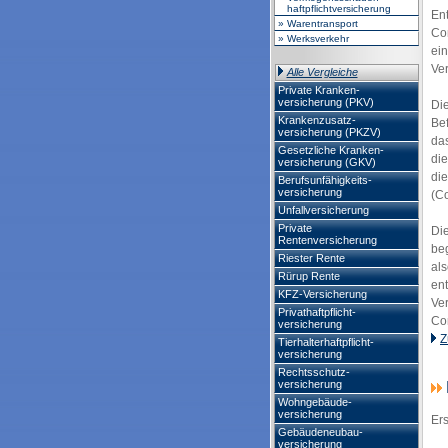
haftpflichtversicherung
Ent
» Warentransport
Co
» Werksverkehr
ein
Ver
Alle Vergleiche
Private Kranken-
versicherung (PKV)
Di
Krankenzusatz-
Bef
versicherung (PKZV)
da
Gesetzliche Kranken-
di
versicherung (GKV)
di
Berufsunfähigkeits-
versicherung
(C
Unfallversicherung
Private
Di
Rentenversicherung
beg
Riester Rente
al
Rürup Rente
en
KFZ-Versicherung
Ver
Privathaftpflicht-
Co
versicherung
Z
Tierhalterhaftpflicht-
versicherung
Rechtsschutz-
versicherung
Wohngebäude-
versicherung
Er
Gebäudeneubau-
versicherung