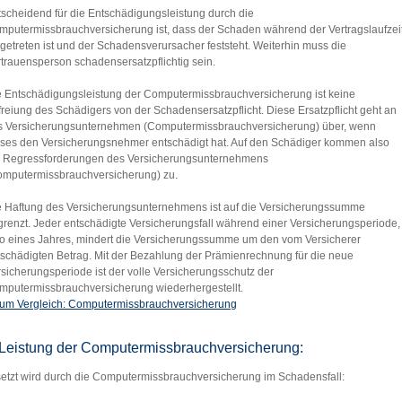
scheidend für die Entschädigungsleistung durch die
mputermissbrauchversicherung ist, dass der Schaden während der Vertragslaufzei
getreten ist und der Schadensverursacher feststeht. Weiterhin muss die
trauensperson schadensersatzpflichtig sein.
e Entschädigungsleistung der Computermissbrauchversicherung ist keine
reiung des Schädigers von der Schadensersatzpflicht. Diese Ersatzpflicht geht an
s Versicherungsunternehmen (Computermissbrauchversicherung) über, wenn
eses den Versicherungsnehmer entschädigt hat. Auf den Schädiger kommen also
e Regressforderungen des Versicherungsunternehmens
omputermissbrauchversicherung) zu.
e Haftung des Versicherungsunternehmens ist auf die Versicherungssumme
renzt. Jeder entschädigte Versicherungsfall während einer Versicherungsperiode,
so eines Jahres, mindert die Versicherungssumme um den vom Versicherer
tschädigten Betrag. Mit der Bezahlung der Prämienrechnung für die neue
sicherungsperiode ist der volle Versicherungsschutz der
mputermissbrauchversicherung wiederhergestellt.
um Vergleich: Computermissbrauchversicherung
Leistung der Computermissbrauchversicherung:
setzt wird durch die Computermissbrauchversicherung im Schadensfall: