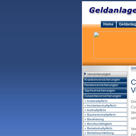
Home
Geldanla
Gel
(Ver
Versicherungen
Krankenversicherungen
C
Rentenversicherungen
V
Sachversicherungen
Gewerbeversicherungen
» Amtshaftpflicht
Di
» Architektenhaftpflicht
Co
» Arzthaftpflicht
Ve
» Bauherrenhaftpflicht
se
» Bauleistung
» Berufsunfähigkeit
» Betriebshaftpflicht
Ve
» Betriebsschließung
zum