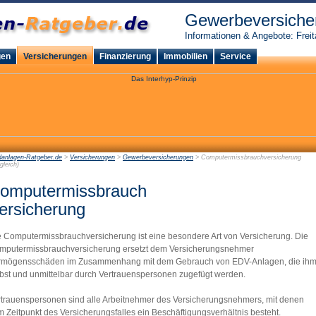
Gewerbeversiche
Informationen & Angebote: Freit
gen
Versicherungen
Finanzierung
Immobilien
Service
danlagen-Ratgeber.de
>
Versicherungen
>
Gewerbeversicherungen
> Computermissbrauchversicherung
gleich)
omputermissbrauch
ersicherung
e Computermissbrauchversicherung ist eine besondere Art von Versicherung. Die
mputermissbrauchversicherung ersetzt dem Versicherungsnehmer
rmögensschäden im Zusammenhang mit dem Gebrauch von EDV-Anlagen, die ih
lbst und unmittelbar durch Vertrauenspersonen zugefügt werden.
rtrauenspersonen sind alle Arbeitnehmer des Versicherungsnehmers, mit denen
 Zeitpunkt des Versicherungsfalles ein Beschäftigungsverhältnis besteht.