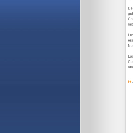
De
gut
Com
mit
La
ers
Net
Las
Co
ana