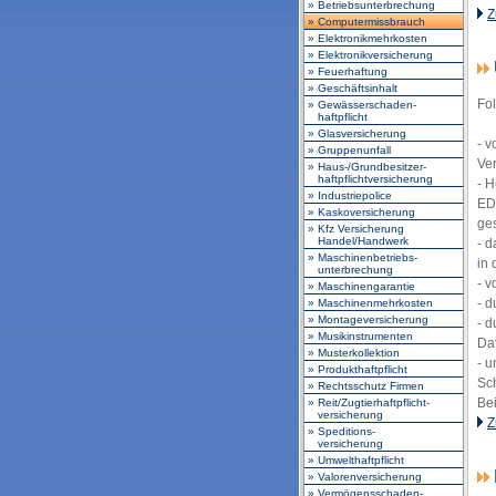
» Betriebsunterbrechung
Z
» Computermissbrauch
» Elektronikmehrkosten
» Elektronikversicherung
» Feuerhaftung
» Geschäftsinhalt
Fo
» Gewässerschaden-
haftpflicht
» Glasversicherung
- 
» Gruppenunfall
Ve
» Haus-/Grundbesitzer-
haftpflichtversicherung
- 
» Industriepolice
ED
» Kaskoversicherung
ge
» Kfz Versicherung
Handel/Handwerk
- 
» Maschinenbetriebs-
in 
unterbrechung
- 
» Maschinengarantie
- 
» Maschinenmehrkosten
» Montageversicherung
- 
» Musikinstrumenten
Da
» Musterkollektion
- 
» Produkthaftpflicht
Sc
» Rechtsschutz Firmen
Be
» Reit/Zugtierhaftpflicht-
versicherung
Z
» Speditions-
versicherung
» Umwelthaftpflicht
» Valorenversicherung
» Vermögensschaden-