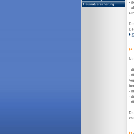
- d
Hausratversicherung
- a
Pr
Der
De
Z
Ni
- d
- d
Ve
ber
- d
- d
- d
Die
kau