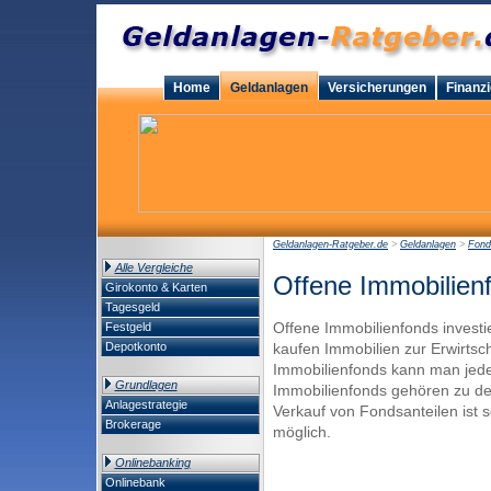
Home
Geldanlagen
Versicherungen
Finanz
Geldanlagen-Ratgeber.de
>
Geldanlagen
>
Fond
Alle Vergleiche
Offene Immobilien
Girokonto & Karten
Tagesgeld
Offene Immobilienfonds invest
Festgeld
Depotkonto
kaufen Immobilien zur Erwirtsc
Immobilienfonds kann man jeder
Grundlagen
Immobilienfonds gehören zu de
Anlagestrategie
Verkauf von Fondsanteilen ist s
Brokerage
möglich.
Onlinebanking
Onlinebank