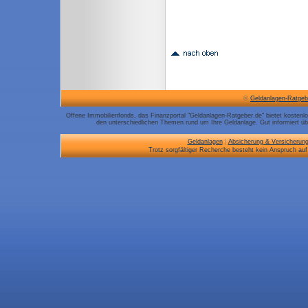
©
Geldanlagen-Ratgeb
Offene Immobilienfonds, das Finanzportal "Geldanlagen-Ratgeber.de" bietet kosten
den unterschiedlichen Themen rund um Ihre Geldanlage. Gut informiert üb
Geldanlagen
|
Absicherung & Versicherun
Trotz sorgfältiger Recherche besteht kein Anspruch auf 