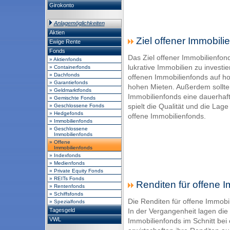
Girokonto
Anlagemöglichkeiten
Aktien
Ziel offener Immobili
Ewige Rente
Fonds
Das Ziel offener Immobilienfond
» Aktienfonds
lukrative Immobilien zu investi
» Containerfonds
» Dachfonds
offenen Immobilienfonds auf h
» Garantiefonds
hohen Mieten. Außerdem sollte
» Geldmarktfonds
Immobilienfonds eine dauerhaf
» Gemischte Fonds
spielt die Qualität und die Lage
» Geschlossene Fonds
» Hedgefonds
offene Immobilienfonds.
» Immobilienfonds
» Geschlossene
Immobilienfonds
» Offene
Immobilienfonds
» Indexfonds
» Medienfonds
» Private Equity Fonds
» REITs Fonds
Renditen für offene I
» Rentenfonds
» Schiffsfonds
Die Renditen für offene Immobil
» Spezialfonds
Tagesgeld
In der Vergangenheit lagen die
VWL
Immobilienfonds im Schnitt bei