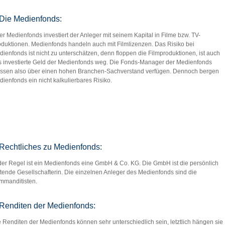
Die Medienfonds:
r Medienfonds investiert der Anleger mit seinem Kapital in Filme bzw. TV-
oduktionen. Medienfonds handeln auch mit Filmlizenzen. Das Risiko bei
ienfonds ist nicht zu unterschätzen, denn floppen die Filmproduktionen, ist auch
s investierte Geld der Medienfonds weg. Die Fonds-Manager der Medienfonds
ssen also über einen hohen Branchen-Sachverstand verfügen. Dennoch bergen
ienfonds ein nicht kalkulierbares Risiko.
Rechtliches zu Medienfonds:
der Regel ist ein Medienfonds eine GmbH & Co. KG. Die GmbH ist die persönlich
tende Gesellschafterin. Die einzelnen Anleger des Medienfonds sind die
mmanditisten.
Renditen der Medienfonds:
 Renditen der Medienfonds können sehr unterschiedlich sein, letztlich hängen sie