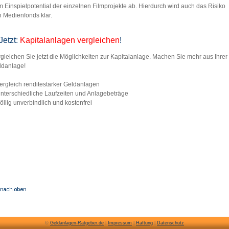
 Einspielpotential der einzelnen Filmprojekte ab. Hierdurch wird auch das Risiko
 Medienfonds klar.
Jetzt:
Kapitalanlagen vergleichen
!
gleichen Sie jetzt die Möglichkeiten zur Kapitalanlage. Machen Sie mehr aus Ihrer
ldanlage!
ergleich renditestarker Geldanlagen
nterschiedliche Laufzeiten und Anlagebeträge
llig unverbindlich und kostenfrei
©
Geldanlagen-Ratgeber.de
|
Impressum
|
Haftung
|
Datenschutz