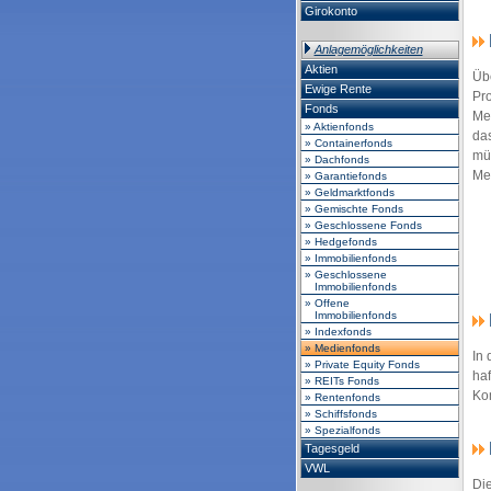
Girokonto
Anlagemöglichkeiten
Aktien
Übe
Ewige Rente
Pr
Fonds
Med
» Aktienfonds
da
» Containerfonds
mü
» Dachfonds
Med
» Garantiefonds
» Geldmarktfonds
» Gemischte Fonds
» Geschlossene Fonds
» Hedgefonds
» Immobilienfonds
» Geschlossene
Immobilienfonds
» Offene
Immobilienfonds
» Indexfonds
» Medienfonds
In 
» Private Equity Fonds
haf
» REITs Fonds
Ko
» Rentenfonds
» Schiffsfonds
» Spezialfonds
Tagesgeld
VWL
Die