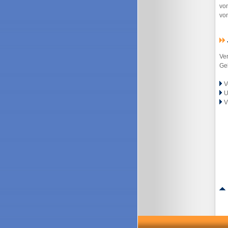
vom
von
Ver
Ge
V
U
Vö