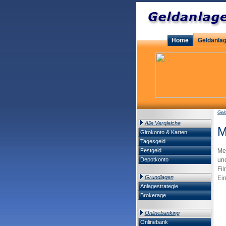
Home
Geldanla
Gel
Alle Vergleiche
M
Girokonto & Karten
Tagesgeld
Festgeld
Me
Depotkonto
und
Fi
Grundlagen
Ein
Anlagestrategie
Brokerage
Onlinebanking
Onlinebank