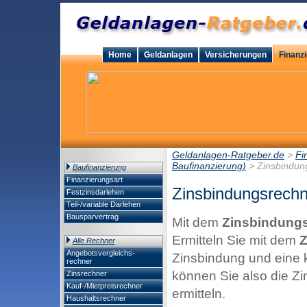
Home
Geldanlagen
Versicherungen
Finanz
Geldanlagen-Ratgeber.de
>
Fi
Baufinanzierung)
> Zinsbindun
Baufinanzierung
Finanzierungsart
Zinsbindungsrechn
Festzinsdarlehen
Teil-/variable Darlehen
Bausparvertrag
Mit dem
Zinsbindung
Ermitteln Sie mit dem
Z
Alle Rechner
Angebotsvergleichs-
Zinsbindung und eine 
rechner
können Sie also die Zi
Zinsrechner
Kauf-/Mietpreisrechner
ermitteln.
Haushaltsrechner