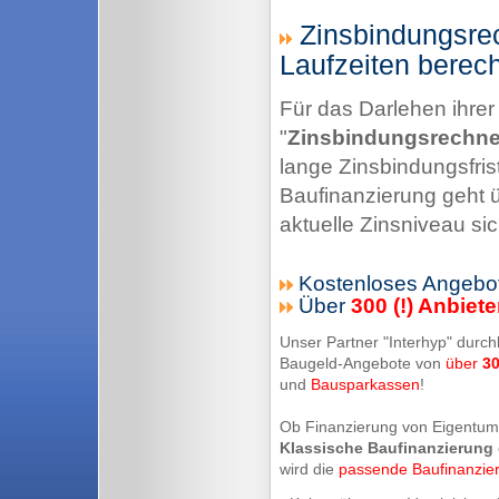
Zinsbindungsrec
Laufzeiten berec
Für das Darlehen ihrer
"
Zinsbindungsrechne
lange Zinsbindungsfrist
Baufinanzierung geht üb
aktuelle Zinsniveau sic
Kostenloses Angebot
Über
300 (!) Anbiete
Unser Partner "Interhyp" durch
Baugeld-Angebote von
über
3
und
Bausparkassen
!
Ob Finanzierung von Eigentu
Klassische Baufinanzierung
wird die
passende Baufinanzie