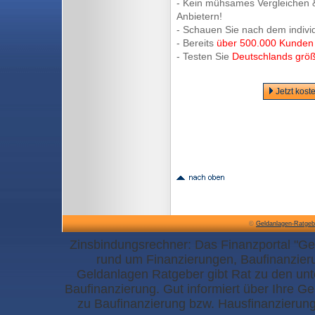
- Kein mühsames Vergleichen &
Anbietern!
- Schauen Sie nach dem indivi
- Bereits
über 500.000 Kunden
- Testen Sie
Deutschlands größ
Jetzt kost
©
Geldanlagen-Ratgeb
Zinsbindungsrechner: Das Finanzportal "Ge
rund um Finanzierungen, Baufinanzier
Geldanlagen Ratgeber gibt Rat zu den un
Baufinanzierung. Gut informiert über Ihre G
zu Baufinanzierung bzw. Hausfinanzierun