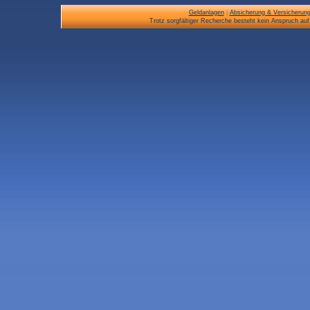
Geldanlagen
|
Absicherung & Versicherun
Trotz sorgfältiger Recherche besteht kein Anspruch auf 