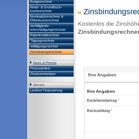
Budgetrechner
Notar- & Grundbuch-
Zinsbindungsre
kostenrechner
Nominalzinsrechner &
Effektivzinsrechner
Kostenlos die Zinshöhe
Vorfälligkeits-
entschädigungsrechner
Zinsbindungsrechne
Ratenkreditrechner
Tilgungsrechner
Volltilgungsrechner
Zinsbindungsrechner
News & Presse
Presseartikel
Zinskommentare
Service
Lexikon Finanzierung