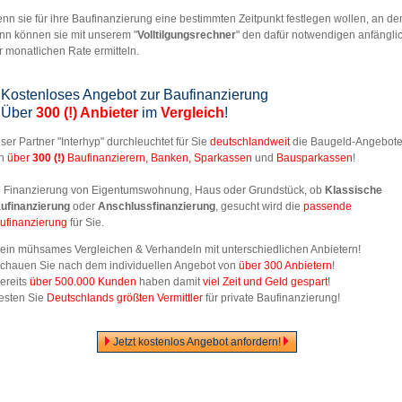
nn sie für ihre Baufinanzierung eine bestimmten Zeitpunkt festlegen wollen, an de
nn können sie mit unserem "
Volltilgungsrechner
" den dafür notwendigen anfängli
r monatlichen Rate ermitteln.
Kostenloses Angebot zur Baufinanzierung
Über
300 (!) Anbieter
im
Vergleich
!
ser Partner "Interhyp" durchleuchtet für Sie
deutschlandweit
die Baugeld-Angebot
on
über
300
(!)
Baufinanzierern, Banken, Sparkassen
und
Bausparkassen
!
 Finanzierung von Eigentumswohnung, Haus oder Grundstück, ob
Klassische
ufinanzierung
oder
Anschlussfinanzierung
, gesucht wird die
passende
ufinanzierung
für Sie.
Kein mühsames Vergleichen & Verhandeln mit unterschiedlichen Anbietern!
Schauen Sie nach dem individuellen Angebot von
über 300 Anbietern
!
Bereits
über 500.000 Kunden
haben damit
viel Zeit und Geld gespart
!
Testen Sie
Deutschlands größten Vermittler
für private Baufinanzierung!
Jetzt kostenlos Angebot anfordern!