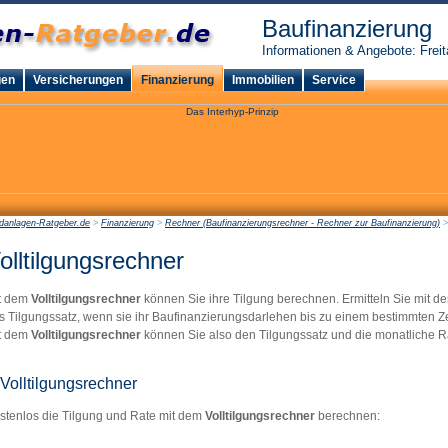
Baufinanzierung
Informationen & Angebote: Freit
gen
Versicherungen
Finanzierung
Immobilien
Service
danlagen-Ratgeber.de
>
Finanzierung
>
Rechner (Baufinanzierungsrechner - Rechner zur Baufinanzierung)
>
olltilgungsrechner
t dem
Volltilgungsrechner
können Sie ihre Tilgung berechnen. Ermitteln Sie mit 
s Tilgungssatz, wenn sie ihr Baufinanzierungsdarlehen bis zu einem bestimmten Ze
t dem
Volltilgungsrechner
können Sie also den Tilgungssatz und die monatliche Ra
Volltilgungsrechner
stenlos die Tilgung und Rate mit dem
Volltilgungsrechner
berechnen: