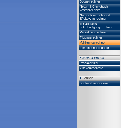
Budgetrechner
Notar- & Grundbuch-
kostenrechner
Nominalzinsrechner &
Effektivzinsrechner
Vorfälligkeits-
entschädigungsrechner
Ratenkreditrechner
Tilgungsrechner
Volltilgungsrechner
Zinsbindungsrechner
News & Presse
Presseartikel
Zinskommentare
Service
Lexikon Finanzierung