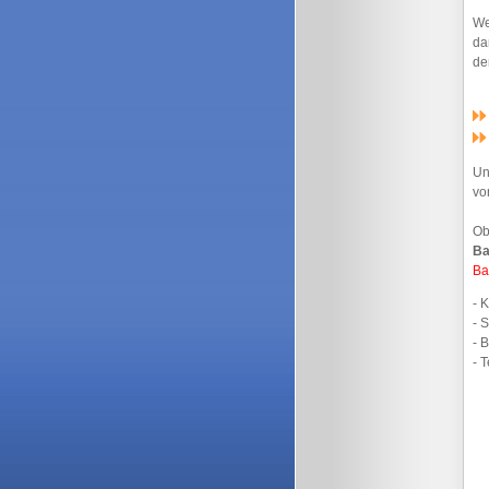
We
da
de
Un
v
Ob
Ba
Ba
- 
- 
- 
- 