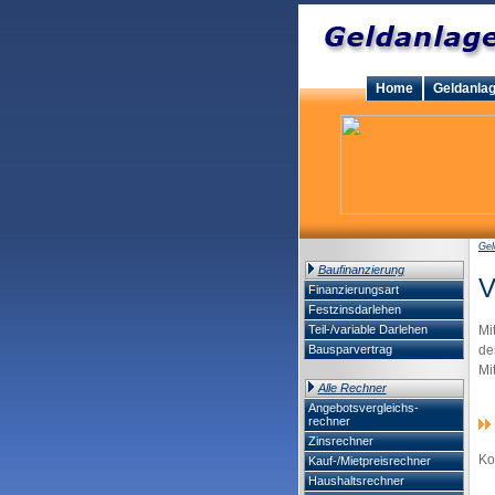
Home
Geldanla
Gel
Baufinanzierung
V
Finanzierungsart
Festzinsdarlehen
Teil-/variable Darlehen
Mi
Bausparvertrag
de
Mi
Alle Rechner
Angebotsvergleichs-
rechner
Zinsrechner
Ko
Kauf-/Mietpreisrechner
Haushaltsrechner